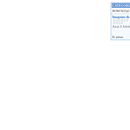
CATEGORIA
RUBEN
(15)(1
Imagenes d
Atras
1
Adela
Ir atras