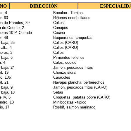
NO
DIRECCIÓN
ESPECIALID
az, 4
Bacalao - Torrijas
r, 63
Riñones encebollados
n de Paredes, 39
Callos
 de Oriente, 2
Canapes
eras 10 P. Cerrada
Cecina
r, 48
Boquerones, croquetas
baja, 35
Callos (CARO)
alta, 4
Callos (CARO)
eros, 3
Callos
baja, 6
Pimientos rellenos
a, 4
Calos, cocido
baja, 24
Jamón, pescados fritos
l, 19
Chorizo sidra
do, 106
Caracoles
l, 21
Navajas plancha, berberechos
baja, 9
Jamón, pescados fritos (CARO)
baja, 18
Setas
e IV, 6
Croquetas, patatas pobre (CARO)
ndro, 13
Minibocatas - tipico
io, 17
Rosbif, salmón marinado