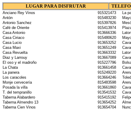
LUGAR PARA DISFRUTAR
TELEFO
Anciano Rey Vinos
915321473
La p
Antón
915483230
Mayo
Antonio Sanchez
915397826
Mesó
Café de Oriente
915413974
Plaza
Casa Antonio
913666336
Laton
Casa Ciriaco
915480620
Mayo
Casa Lucio
913653252
Cava 
Casa Maxi
913651249
Cava 
Casa Revuelta
913663332
Laton
Diaz y Larrouy
913667089
Cava 
El oso y el madroño
915227796
Bols
La Chata
913661458
Cava 
La panera
915249220
Arena
Los caracoles
913664246
Tole
Monje cervecería
815483598
Arena
Posada la villa
913661860
Cava 
T. del tempranillo
913541532
Cava 
Taberna Alabardero
915415192
Felip
Taberna Almendro 13
913654252
Alme
Taberna Cien Vinos
913654704
Nunc