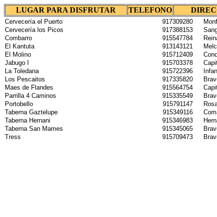
LUGAR PARA DISFRUTAR
TELEFONO
DIREC
Cervecería el Puerto
917309280
Monf
Cervecería los Picos
917388153
Sang
Combarro
915547784
Rein
El Kantuta
913143121
Melc
El Molino
915712409
Conde
Jabugo I
915703378
Capi
La Toledana
915722396
Infa
Los Pescaitos
917335820
Bravo
Maes de Flandes
915564754
Capi
Parrilla 4 Caminos
915335549
Bravo
Portobello
915791147
Rosa
Taberna Gaztelupe
915349116
Coma
Taberna Hernani
915346983
Hern
Taberna San Mames
915345065
Bravo
Tress
915709473
Bravo